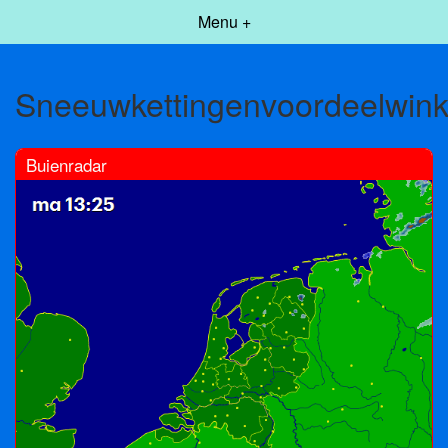
Menu +
Sneeuwkettingenvoordeelwinke
Buienradar